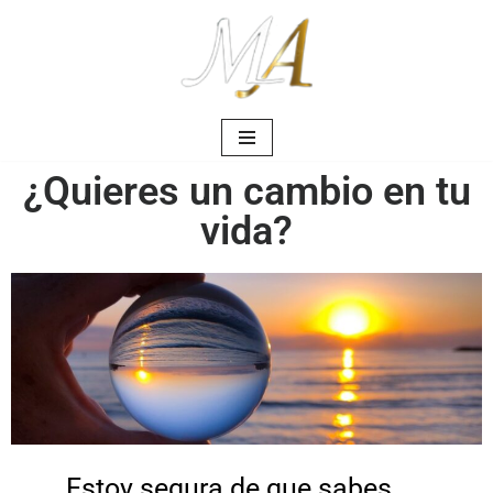
Saltar
al
contenido
¿Quieres un cambio en tu
vida?
Estoy segura de que sabes